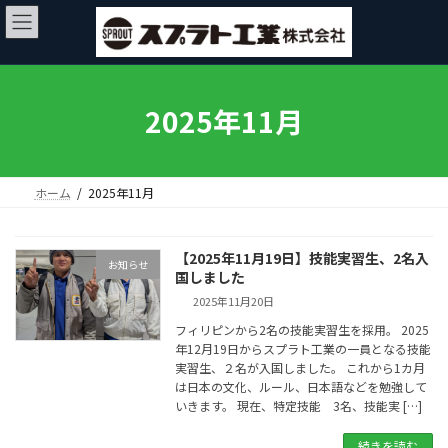
コ
ナ
ン
ビ
テ
ゲ
ン
ー
ツ
シ
へ
ョ
2025年11月
ス
ン
キ
に
ッ
移
プ
動
ホーム
2025年11月
【2025年11月19日】技能実習生、2名入
お知らせ
国しました
2025年11月20日
フィリピンから2名の技能実習生を採用。 2025
年12月19日からスプラト工業の一員となる技能
実習生、２名が入国しました。 これから1カ月
は日本の文化、ルール、日本語などを勉強して
いきます。 現在、特定技能 3名、技能実 […]
続きを読む