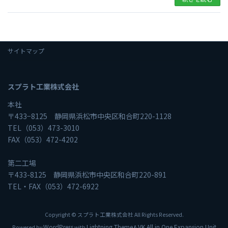
サイトマップ
スプラト工業株式会社
本社
〒433−8125 静岡県浜松市中央区和合町220-1128
TEL（053）473-3010
FAX（053）472-4202
第二工場
〒433-8125 静岡県浜松市中央区和合町220-891
TEL・FAX（053）472-6922
Copyright © スプラト工業株式会社 All Rights Reserved.
WordPress
Lightning Theme
VK All in One Expansion Unit
Powered by
with
&