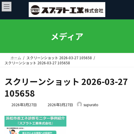
コ
ナ
ン
ビ
テ
ゲ
ン
ー
ツ
シ
へ
ョ
メディア
ス
ン
キ
に
ッ
移
プ
動
ホーム
スクリーンショット 2026-03-27 105658
スクリーンショット 2026-03-27 105658
スクリーンショット 2026-03-27
105658
最
2026年3月27日
2026年3月27日
supurato
終
更
新
日
時