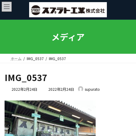
コ
ナ
ン
ビ
テ
ゲ
ン
ー
ツ
シ
へ
ョ
メディア
ス
ン
キ
に
ッ
移
プ
動
ホーム
IMG_0537
IMG_0537
IMG_0537
最
2022年2月24日
2022年2月24日
supurato
終
更
新
日
時
: